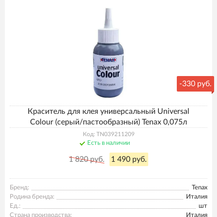
-
330 руб.
Краситель для клея универсальный Universal
Colour (серый/пастообразный) Tenax 0,075л
Код: TN039211209
Есть в наличии
1 820 руб.
1 490 руб.
Бренд:
Tenax
Родина бренда:
Италия
Ед.:
шт
Страна производства:
Италия