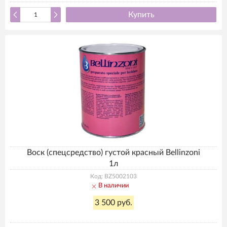
Купить
Воск (спецсредство) густой красный Bellinzoni
1л
Код: BZ5002103
В наличии
3 500 руб.