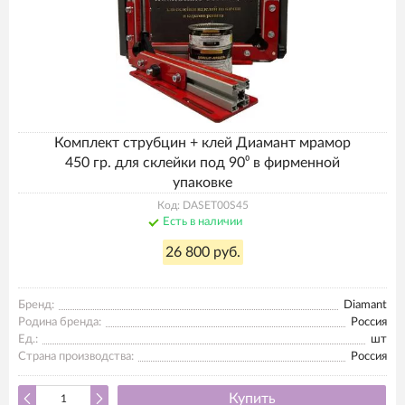
Комплект струбцин + клей Диамант мрамор
450 гр. для склейки под 90⁰ в фирменной
упаковке
Код: DASET00S45
Есть в наличии
26 800 руб.
Бренд:
Diamant
Родина бренда:
Россия
Ед.:
шт
Страна производства:
Россия
Купить