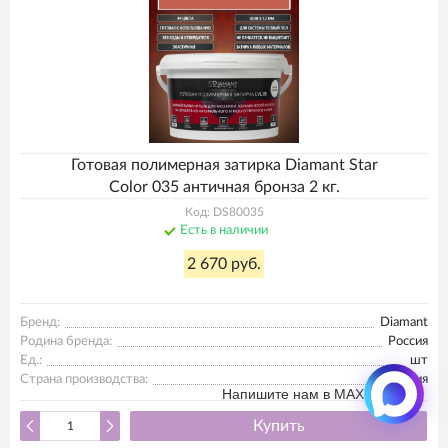
Готовая полимерная затирка Diamant Star
Color 035 античная бронза 2 кг.
Код: DS80035
Есть в наличии
2 670 руб.
Бренд:
Diamant
Родина бренда:
Россия
Ед.:
шт
Страна производства:
Россия
Напишите нам в MAX
Купить