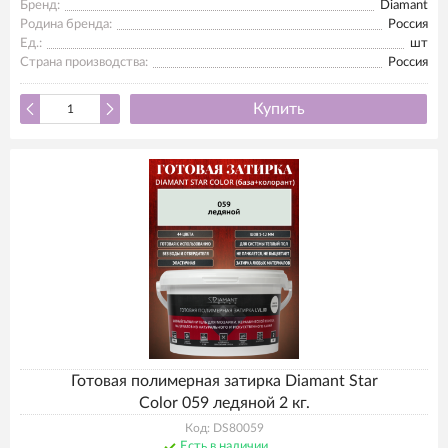
Бренд:
Diamant
Родина бренда:
Россия
Ед.:
шт
Страна производства:
Россия
Купить
Готовая полимерная затирка Diamant Star
Color 059 ледяной 2 кг.
Код: DS80059
Есть в наличии