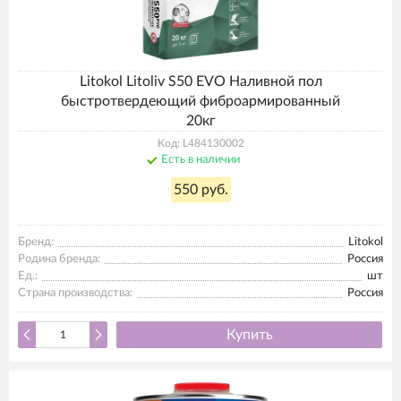
Litokol Litoliv S50 EVO Наливной пол
быстротвердеющий фиброармированный
20кг
Код: L484130002
Есть в наличии
550 руб.
Бренд:
Litokol
Родина бренда:
Россия
Ед.:
шт
Страна производства:
Россия
Купить