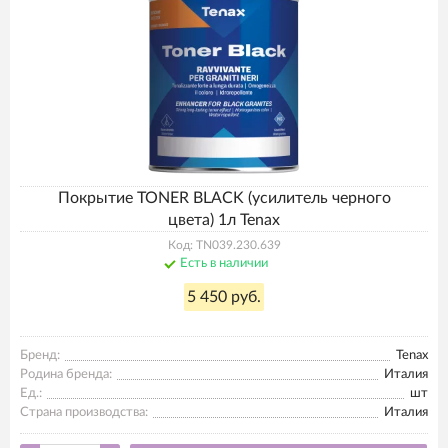
Покрытие TONER BLACK (усилитель черного
цвета) 1л Tenax
Код: TN039.230.639
Есть в наличии
5 450 руб.
Бренд:
Tenax
Родина бренда:
Италия
Ед.:
шт
Страна производства:
Италия