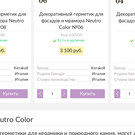
ерметик для
Декоративный герметик для
Декорат
ора Neutro
фасадов и мрамора Neutro
фасадо
№08
Color №06
340
Код: K50339
ичии
Есть в наличии
уб.
3 100 руб.
Kerakoll
Бренд:
Kerakoll
Бренд:
Италия
Родина бренда:
Италия
Родина бре
Италия
Страна производства:
Италия
Страна про
Купить
Купить
utro Color
герметики для керамики и природного камня, могут 