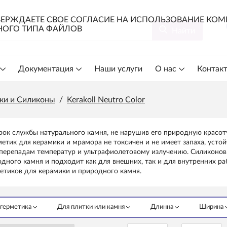
ЕРЖДАЕТЕ СВОЕ СОГЛАСИЕ НА ИСПОЛЬЗОВАНИЕ КОМП
ОГО ТИПА ФАЙЛОВ
Найти
Документация
Наши услуги
О нас
Контак
ки и Силиконы
/
Kerakoll Neutro Color
ок службы натурального камня, не нарушив его природную красоту
етик для керамики и мрамора не токсичен и не имеет запаха, усто
к перепадам температур и ультрафиолетовому излучению. Силиконо
дного камня и подходит как для внешних, так и для внутренних р
етиков для керамики и природного камня.
 герметика
Для плитки или камня
Длинна
Ширина