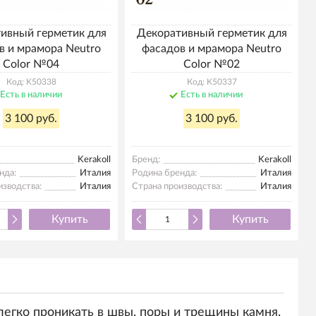
ивный герметик для
Декоративный герметик для
в и мрамора Neutro
фасадов и мрамора Neutro
Color №04
Color №02
Код: K50338
Код: K50337
Есть в наличии
Есть в наличии
3 100 руб.
3 100 руб.
Kerakoll
Бренд:
Kerakoll
нда:
Италия
Родина бренда:
Италия
изводства:
Италия
Страна производства:
Италия
Купить
Купить
легко проникать в швы, поры и трещины камня,