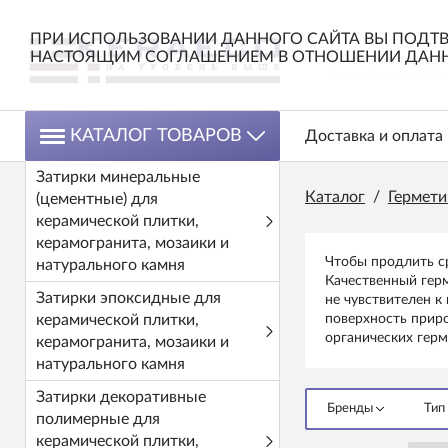
ПРИ ИСПОЛЬЗОВАНИИ ДАННОГО САЙТА ВЫ ПОДТВ
НАСТОЯЩИМ СОГЛАШЕНИЕМ В ОТНОШЕНИИ ДАНН
КАТАЛОГ ТОВАРОВ
Доставка и оплата
Затирки минеральные
Каталог
/
Гермети
(цементные) для
керамической плитки,
керамогранита, мозаики и
Чтобы продлить ср
натурального камня
Качественный герм
Затирки эпоксидные для
не чувствителен 
керамической плитки,
поверхность приро
органических герм
керамогранита, мозаики и
натурального камня
Затирки декоративные
Бренды
Тип
полимерные для
керамической плитки,