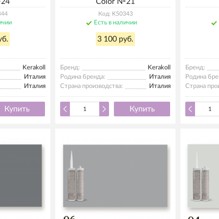
№24
Color №21
344
Код: K50343
ичии
Есть в наличии
уб.
3 100 руб.
Kerakoll
Бренд:
Kerakoll
Бренд:
Италия
Родина бренда:
Италия
Родина бре
Италия
Страна производства:
Италия
Страна про
Купить
Купить