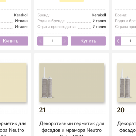
Kerakoll
Бренд:
Kerakoll
Бренд:
Италия
Родина бренда:
Италия
Родина бре
Италия
Страна производства:
Италия
Страна про
Купить
Купить
ерметик для
Декоративный герметик для
Декорат
ора Neutro
фасадов и мрамора Neutro
фасадо