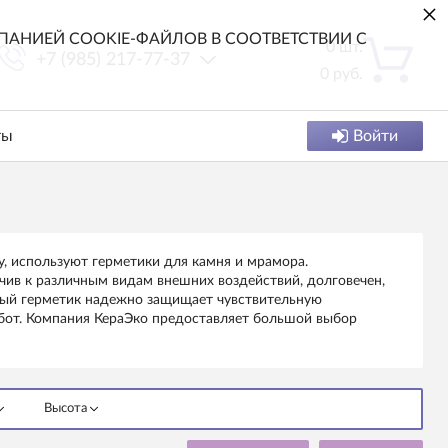
×
АНИЕЙ COOKIE-ФАЙЛОВ В СООТВЕТСТВИИ С
0
шт.
+7 (985) 217-77-37
0
руб.
ты
Войти
, используют герметики для камня и мрамора.
йчив к различным видам внешних воздействий, долговечен,
вый герметик надежно защищает чувствительную
абот. Компания КераЭко предоставляет большой выбор
Высота