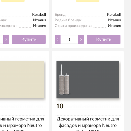
Kerakoll
Бренд:
Kerakoll
нда:
Италия
Родина бренда:
Италия
изводства:
Италия
Страна производства:
Италия
Купить
Купить
ивный герметик для
Декоративный герметик для
в и мрамора Neutro
фасадов и мрамора Neutro