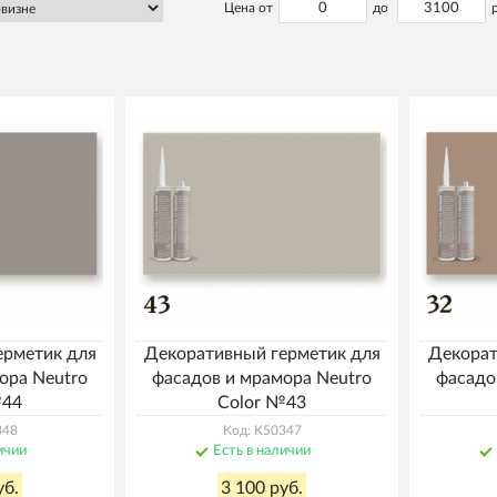
Цена от
до
ерметик для
Декоративный герметик для
Декорат
ора Neutro
фасадов и мрамора Neutro
фасадо
№44
Color №43
348
Код: K50347
ичии
Есть в наличии
уб.
3 100 руб.