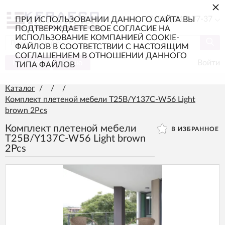
×
+7 (985) 217-77-37
ПРИ ИСПОЛЬЗОВАНИИ ДАННОГО САЙТА ВЫ
ПОДТВЕРЖДАЕТЕ СВОЕ СОГЛАСИЕ НА
ИСПОЛЬЗОВАНИЕ КОМПАНИЕЙ COOKIE-
ФАЙЛОВ В СООТВЕТСТВИИ С НАСТОЯЩИМ
СОГЛАШЕНИЕМ В ОТНОШЕНИИ ДАННОГО
Каталог
Меню
Войти
ТИПА ФАЙЛОВ
Каталог
/
/
/
Комплект плетеной мебели T25B/Y137C-W56 Light
brown 2Pcs
Комплект плетеной мебели
В ИЗБРАННОЕ
T25B/Y137C-W56 Light brown
2Pcs