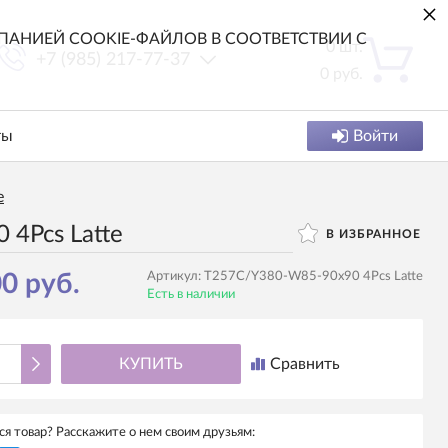
×
АНИЕЙ COOKIE-ФАЙЛОВ В СООТВЕТСТВИИ С
0
шт.
+7 (985) 217-77-37
0
руб.
ты
Войти
e
4Pcs Latte
В ИЗБРАННОЕ
0 руб.
Артикул:
T257C/Y380-W85-90x90 4Pcs Latte
Есть в наличии
КУПИТЬ
Сравнить
я товар? Расскажите о нем своим друзьям: