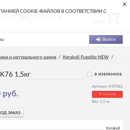
×
АНИЕЙ COOKIE-ФАЙЛОВ В СООТВЕТСТВИИ С
0
шт.
+7 (985) 217-77-37
0
руб.
ты
Войти
аики и натурального камня
/
Kerakoll Fugalite NEW
/
KK76 1,5кг
В ИЗБРАННОЕ
Артикул:
K39582
 руб.
В наличии
Вес:
1.5
кг.
ПОД ЗАКАЗ
Kerakoll