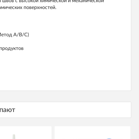
ля швов с высокой химической и механической
амических поверхностей.
Метод A/B/C)
 продуктов
упают