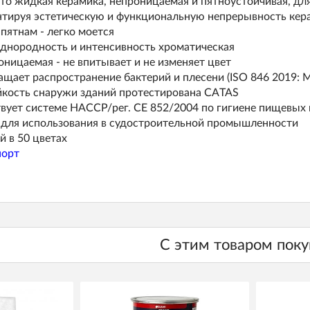
 это жидкая керамика, непроницаемая и пятноустойчивая, д
нтируя эстетическую и функциональную непрерывность кер
 пятнам ‑ легко моется
днородность и интенсивность хроматическая
ницаемая ‑ не впитывает и не изменяет цвет
щает распространение бактерий и плесени (ISO 846 2019: 
кость снаружи зданий протестирована CATAS
вует системе HACCP/рег. CE 852/2004 по гигиене пищевых
 для использования в судостроительной промышленности
 в 50 цветах
порт
С этим товаром пок