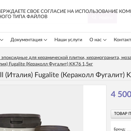
ЕРЖДАЕТЕ СВОЕ СОГЛАСИЕ НА ИСПОЛЬЗОВАНИЕ КОМП
ОГО ТИПА ФАЙЛОВ
Найти
Документация
Наши услуги
О нас
Контак
 эпоксидные для керамической плитки, керамогранита, моз
лия) Fugalite (Кераколл Фугалит) KK76 1,5кг
l (Италия) Fugalite (Кераколл Фугалит) 
4 500
ТОВАР 
Бренд: