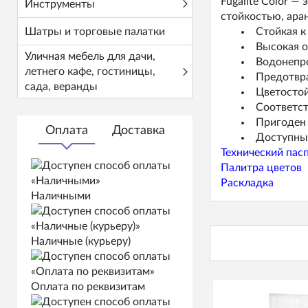
Fugalite Color —
Инструменты
стойкостью, ара
Шатры и торговые палатки
Стойкая к
Высокая о
Уличная мебель для дачи,
Водонепро
летнего кафе, гостиницы,
Предотвра
сада, веранды
Цветостой
Соответст
Пригоден
Оплата
Доставка
Доступный
Технический пас
Палитра цветов
Раскладка
Наличными
Наличные (курьеру)
Оплата по реквизитам