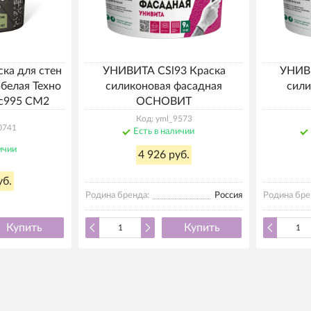
ска для стен
УНИВИТА СSl93 Краска
УНИВИ
белая Техно
силиконовая фасадная
сили
с995 СМ2
ОСНОВИТ
Код: yml_9573
0741
Есть в наличии
ичии
4 926 руб.
уб.
Родина бренда:
Россия
Родина бре
Купить
Купить