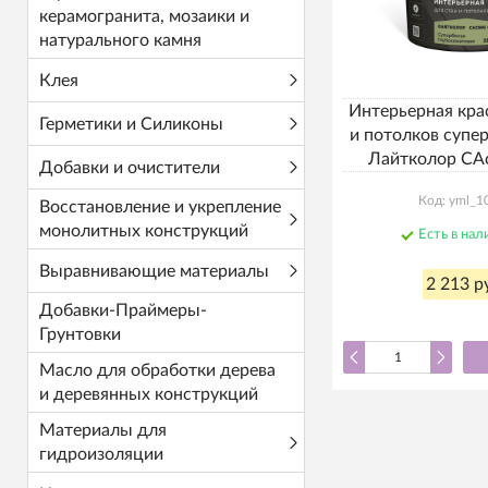
керамогранита, мозаики и
натурального камня
Клея
Интерьерная кра
Герметики и Силиконы
и потолков супер
Лайтколор СА
Добавки и очистители
Код: yml_1
Восстановление и укрепление
монолитных конструкций
Есть в нал
Выравнивающие материалы
2 213 р
Добавки-Праймеры-
Грунтовки
Масло для обработки дерева
и деревянных конструкций
Материалы для
гидроизоляции