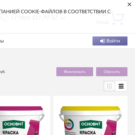
×
АНИЕЙ COOKIE-ФАЙЛОВ В СООТВЕТСТВИИ С
0
шт.
+7 (985) 217-77-37
0
руб.
ты
Войти
руб.
Cбросить